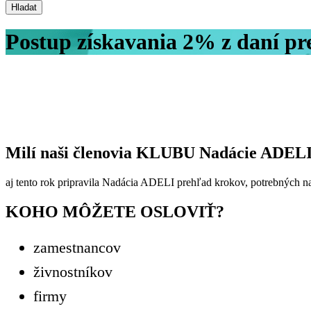
Postup získavania 2% z daní p
Milí naši členovia KLUBU Nadácie ADELI
aj tento rok pripravila Nadácia ADELI prehľad krokov, potrebných n
KOHO MÔŽETE OSLOVIŤ?
zamestnancov
živnostníkov
firmy