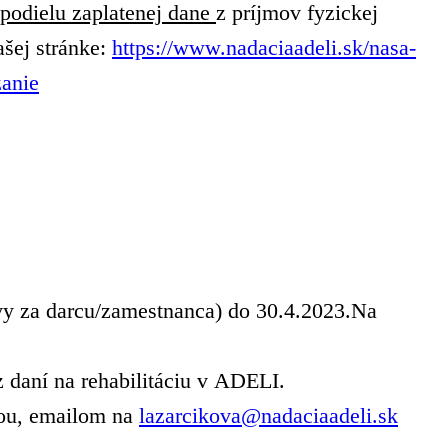
podielu zaplatenej dane
z príjmov fyzickej
ašej stránke:
https://www.nadaciaadeli.sk/nasa-
zanie
 vy za darcu/zamestnanca) do 30.4.2023.Na
aní na rehabilitáciu v ADELI.
tou, emailom na
lazarcikova@nadaciaadeli.sk