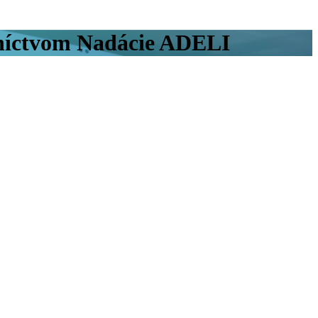
dníctvom Nadácie ADELI