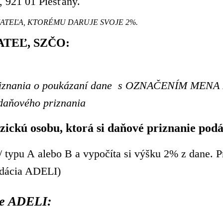
 921 01 Piešťany.
MATEĽA, KTORÉMU DARUJE SVOJE 2%.
TEĽ, SZČO:
o priznania o poukázaní dane s OZNAČENÍM MEN
 daňového priznania
zickú osobu, ktorá si daňové priznanie pod
 typu A alebo B a vypočíta si výšku 2% z dane. Pr
Nadácia ADELI)
ie ADELI: