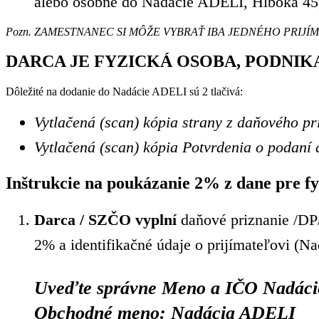
alebo osobne do Nadácie ADELI, Hlboká 45,
Pozn. ZAMESTNANEC SI MÔŽE VYBRAŤ IBA JEDNÉHO PRIJÍ
DARCA JE FYZICKÁ OSOBA, PODNIKA
Dôležité na dodanie do Nadácie ADELI sú 2 tlačivá:
Vytlačená (scan) kópia strany z daňovéh
Vytlačená (scan) kópia Potvrdenia o podaní
Inštrukcie na poukázanie 2% z dane pre fy
Darca / SZČO vyplní
daňové priznanie /DP/
2% a identifikačné údaje o prijímateľovi (
Uveďte správne Meno a IČO Nadác
Obchodné meno: Nadácia ADELI