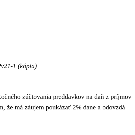
Pv21-1 (kópia)
očného zúčtovania preddavkov na daň z príjmov
ikom, že má záujem poukázať 2% dane a odovzdá