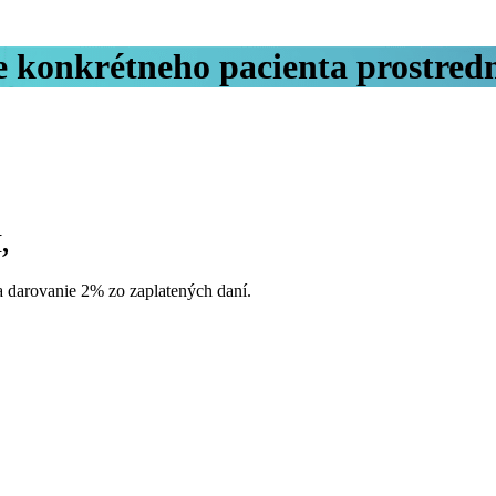
re konkrétneho pacienta prostre
,
a darovanie 2% zo zaplatených daní.