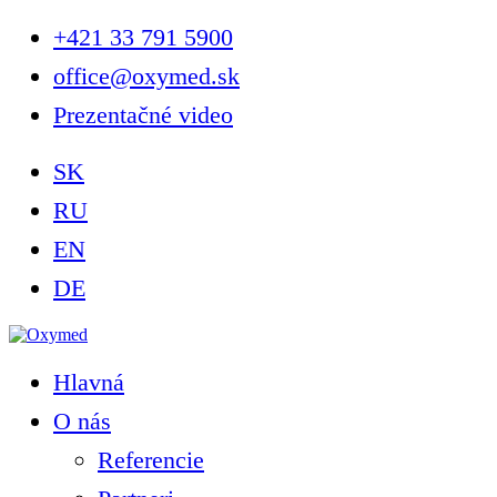
+421 33 791 5900
office@oxymed.sk
Prezentačné video
SK
RU
EN
DE
Hlavná
O nás
Referencie