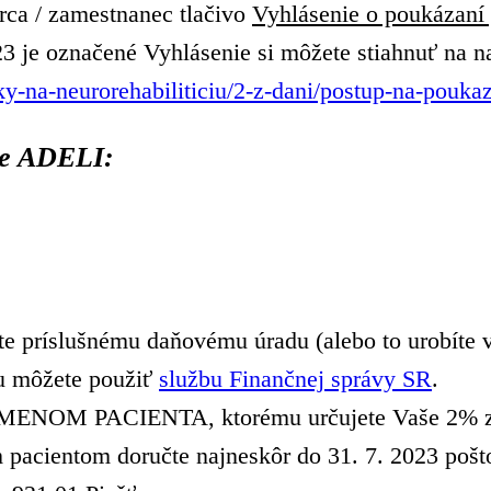
rca / zamestnanec tlačivo
Vyhlásenie o poukázaní 
23 je označené Vyhlásenie si môžete stiahnuť na n
y-na-neurorehabiliticiu/2-z-dani/postup-na-pouka
ie ADELI:
jte príslušnému daňovému úradu (alebo to urobíte
du môžete použiť
službu Finančnej správy SR
.
MENOM PACIENTA, ktorému určujete Vaše 2% z d
 pacientom doručte najneskôr do 31. 7. 2023 poš