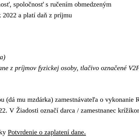
čnosť, spoločnosť s ručením obmedzeným
 2022 a platí daň z príjmu
a)
ane z príjmov fyzickej osoby, tlačivo označené V2
u (dá mu mzdárka) zamestnávateľa o vykonanie R
2022. V Žiadosti označí darca / zamestnanec kríž
rky
Potvrdenie o zaplatení dane.