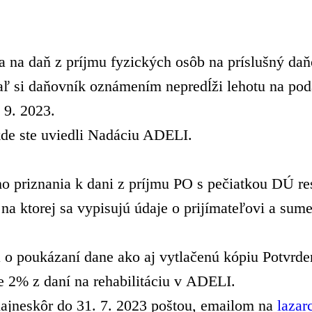
 na daň z príjmu fyzických osôb na príslušný daňo
iaľ si daňovník oznámením nepredĺži lehotu na pod
 9. 2023.
kde ste uviedli Nadáciu ADELI.
o priznania k dani z príjmu PO s pečiatkou DÚ res
 na ktorej sa vypisujú údaje o prijímateľovi a s
ia o poukázaní dane ako aj vytlačenú kópiu Potv
% z daní na rehabilitáciu v ADELI.
ajneskôr do 31. 7. 2023 poštou, emailom na
lazar