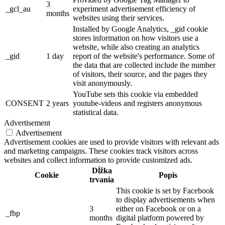
3
_gcl_au
experiment advertisement efficiency of
months
websites using their services.
Installed by Google Analytics, _gid cookie
stores information on how visitors use a
website, while also creating an analytics
_gid
1 day
report of the website's performance. Some of
the data that are collected include the number
of visitors, their source, and the pages they
visit anonymously.
YouTube sets this cookie via embedded
CONSENT
2 years
youtube-videos and registers anonymous
statistical data.
Advertisement
Advertisement
Advertisement cookies are used to provide visitors with relevant ads
and marketing campaigns. These cookies track visitors across
websites and collect information to provide customized ads.
Dĺžka
Cookie
Popis
trvania
This cookie is set by Facebook
to display advertisements when
3
either on Facebook or on a
_fbp
months
digital platform powered by