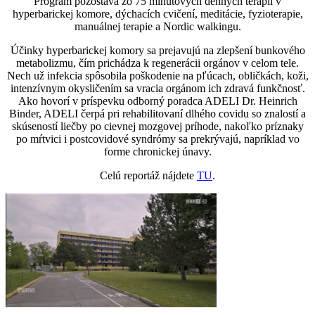
Program pozostáva zo 75 minútových denných terapií v
hyperbarickej komore, dýchacích cvičení, meditácie, fyzioterapie,
manuálnej terapie a Nordic walkingu.
Účinky hyperbarickej komory sa prejavujú na zlepšení bunkového
metabolizmu, čím prichádza k regenerácii orgánov v celom tele.
Nech už infekcia spôsobila poškodenie na pľúcach, obličkách, koži,
intenzívnym okysličením sa vracia orgánom ich zdravá funkčnosť.
Ako hovorí v príspevku odborný poradca ADELI Dr. Heinrich
Binder, ADELI čerpá pri rehabilitovaní dlhého covidu so znalostí a
skúseností liečby po cievnej mozgovej príhode, nakoľko príznaky
po mŕtvici i postcovidové syndrómy sa prekrývajú, napríklad vo
forme chronickej únavy.
Celú reportáž nájdete
TU
.