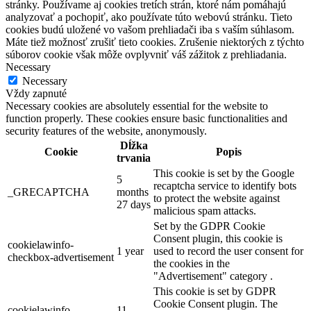
stránky. Používame aj cookies tretích strán, ktoré nám pomáhajú
analyzovať a pochopiť, ako používate túto webovú stránku. Tieto
cookies budú uložené vo vašom prehliadači iba s vaším súhlasom.
Máte tiež možnosť zrušiť tieto cookies. Zrušenie niektorých z týchto
súborov cookie však môže ovplyvniť váš zážitok z prehliadania.
Necessary
Necessary
Vždy zapnuté
Necessary cookies are absolutely essential for the website to
function properly. These cookies ensure basic functionalities and
security features of the website, anonymously.
Dĺžka
Cookie
Popis
trvania
This cookie is set by the Google
5
recaptcha service to identify bots
_GRECAPTCHA
months
to protect the website against
27 days
malicious spam attacks.
Set by the GDPR Cookie
Consent plugin, this cookie is
cookielawinfo-
1 year
used to record the user consent for
checkbox-advertisement
the cookies in the
"Advertisement" category .
This cookie is set by GDPR
Cookie Consent plugin. The
cookielawinfo-
11