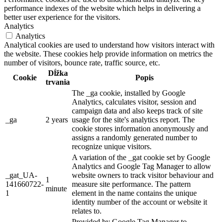
performance indexes of the website which helps in delivering a
better user experience for the visitors.
Analytics
Analytics
Analytical cookies are used to understand how visitors interact with
the website. These cookies help provide information on metrics the
number of visitors, bounce rate, traffic source, etc.
Dĺžka
Cookie
Popis
trvania
The _ga cookie, installed by Google
Analytics, calculates visitor, session and
campaign data and also keeps track of site
_ga
2 years
usage for the site's analytics report. The
cookie stores information anonymously and
assigns a randomly generated number to
recognize unique visitors.
A variation of the _gat cookie set by Google
Analytics and Google Tag Manager to allow
_gat_UA-
website owners to track visitor behaviour and
1
141660722-
measure site performance. The pattern
minute
1
element in the name contains the unique
identity number of the account or website it
relates to.
Provided by Google Tag Manager to