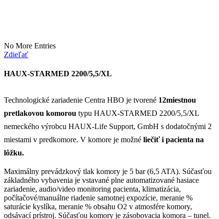
No More Entries
Zdieľať
HAUX-STARMED 2200/5,5/XL
Technologické zariadenie Centra HBO je tvorené
12miestnou
pretlakovou komorou
typu HAUX-STARMED 2200/5,5/XL
nemeckého výrobcu HAUX-Life Support, GmbH s dodatočnými 2
miestami v predkomore. V komore je možné
liečiť i pacienta na
lôžku.
Maximálny prevádzkový tlak komory je 5 bar (6,5 ATA). Súčasťou
základného vybavenia je vstavané plne automatizované hasiace
zariadenie, audio/video monitoring pacienta, klimatizácia,
počítačové/manuálne riadenie samotnej expozície, meranie %
saturácie kyslíka, meranie % obsahu O2 v atmosfére komory,
odsávací prístroj. Súčasťou komory je zásobovacia komora – tunel.