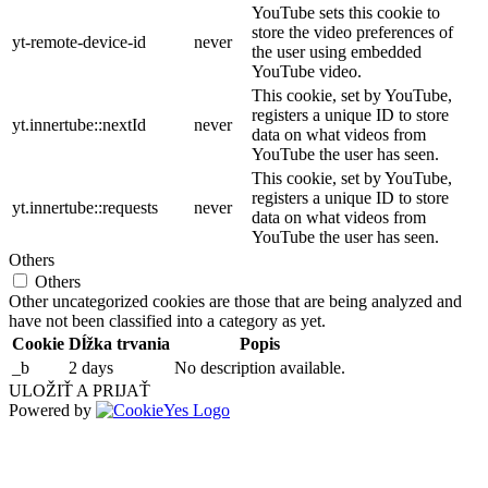
YouTube sets this cookie to
store the video preferences of
yt-remote-device-id
never
the user using embedded
YouTube video.
This cookie, set by YouTube,
registers a unique ID to store
yt.innertube::nextId
never
data on what videos from
YouTube the user has seen.
This cookie, set by YouTube,
registers a unique ID to store
yt.innertube::requests
never
data on what videos from
YouTube the user has seen.
Others
Others
Other uncategorized cookies are those that are being analyzed and
have not been classified into a category as yet.
Cookie
Dĺžka trvania
Popis
_b
2 days
No description available.
ULOŽIŤ A PRIJAŤ
Powered by