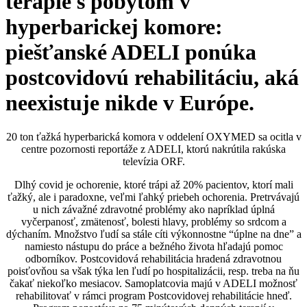
terapie s pobytom v
hyperbarickej komore:
piešťanské ADELI ponúka
postcovidovú rehabilitáciu, aká
neexistuje nikde v Európe.
20 ton ťažká hyperbarická komora v oddelení OXYMED sa ocitla v
centre pozornosti reportáže z ADELI, ktorú nakrútila rakúska
televízia ORF.
Dlhý covid je ochorenie, ktoré trápi až 20% pacientov, ktorí mali
ťažký, ale i paradoxne, veľmi ľahký priebeh ochorenia. Pretrvávajú
u nich závažné zdravotné problémy ako napríklad úplná
vyčerpanosť, zmätenosť, bolesti hlavy, problémy so srdcom a
dýchaním. Množstvo ľudí sa stále cíti výkonnostne “úplne na dne” a
namiesto nástupu do práce a bežného života hľadajú pomoc
odborníkov. Postcovidová rehabilitácia hradená zdravotnou
poisťovňou sa však týka len ľudí po hospitalizácii, resp. treba na ňu
čakať niekoľko mesiacov. Samoplatcovia majú v ADELI možnosť
rehabilitovať v rámci program Postcovidovej rehabilitácie hneď.