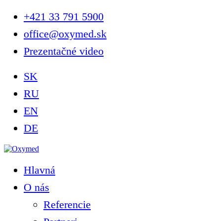
+421 33 791 5900
office@oxymed.sk
Prezentačné video
SK
RU
EN
DE
Hlavná
O nás
Referencie