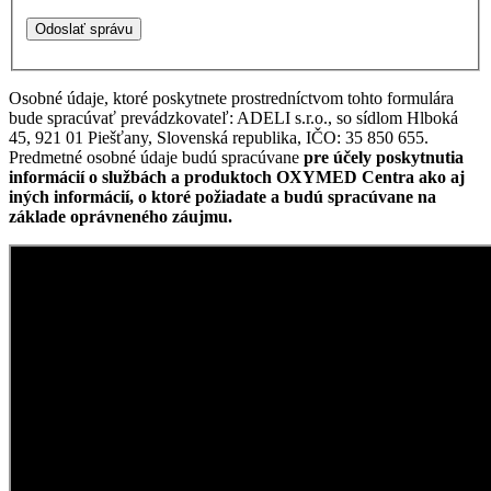
Osobné údaje, ktoré poskytnete prostredníctvom tohto formulára
bude spracúvať prevádzkovateľ: ADELI s.r.o., so sídlom Hlboká
45, 921 01 Piešťany, Slovenská republika, IČO: 35 850 655.
Predmetné osobné údaje budú spracúvane
pre účely poskytnutia
informácií o službách a produktoch OXYMED Centra ako aj
iných informácií, o ktoré požiadate a budú spracúvane na
základe oprávneného záujmu.