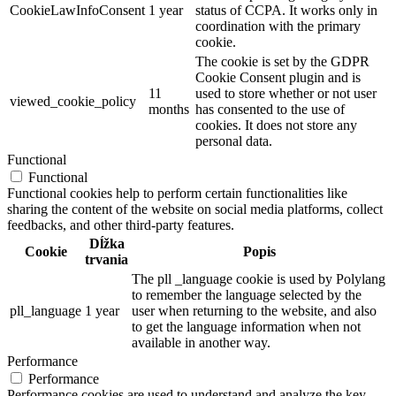
CookieLawInfoConsent
1 year
status of CCPA. It works only in
coordination with the primary
cookie.
The cookie is set by the GDPR
Cookie Consent plugin and is
11
used to store whether or not user
viewed_cookie_policy
months
has consented to the use of
cookies. It does not store any
personal data.
Functional
Functional
Functional cookies help to perform certain functionalities like
sharing the content of the website on social media platforms, collect
feedbacks, and other third-party features.
Dĺžka
Cookie
Popis
trvania
The pll _language cookie is used by Polylang
to remember the language selected by the
pll_language
1 year
user when returning to the website, and also
to get the language information when not
available in another way.
Performance
Performance
Performance cookies are used to understand and analyze the key