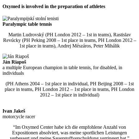
Oxymed is involved in the preparation of athletes
Paralympic table tennis
Martin Ludrovský (PH London 2012 – 1st in teams), Rastislav
Revúcky (PH Peking 2008 – 1st place in teams, PH London 2012 –
1st place in teams), Andrej Mészáros, Peter Mihálik
Ján Riapoš
a multiple European champion in table tennis, for disabled, in
individuals
(PH Athens 2004 – 1st place in individual, PH Beijing 2008 – 1st
place in teams, PH London 2012 – 1st place in teams, PH London
2012 – 1st place in individual)
Ivan Jakeš
motorcycle racer
“Im Oxymed Center habe ich die empfohlene Anzahl von
Expositionen absolviert, was meine sportlichen Leistungen
verbessert und meine Sauerstoffverschuldung verringert hat.”